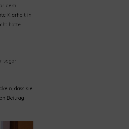
vor dem
te Klarheit in
ht hatte.
r sogar
keln, dass sie
hen Beitrag