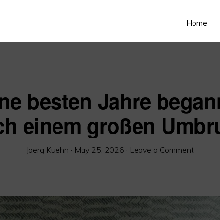
Home
ne besten Jahre bega
ch einem großen Umbr
Joerg Kuehn
·
May 25, 2026
·
Leave a Comment