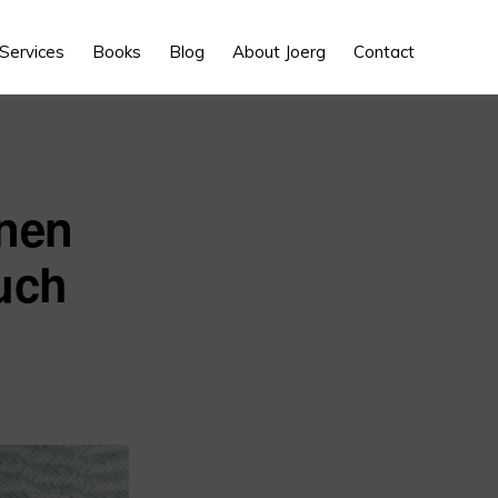
Show
Services
Books
Blog
About Joerg
Contact
Search
nnen
uch