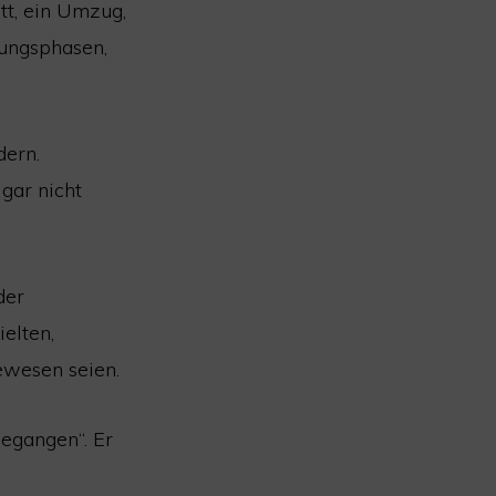
tt, ein Umzug,
dungsphasen,
dern.
 gar nicht
der
ielten,
gewesen seien.
gegangen“. Er