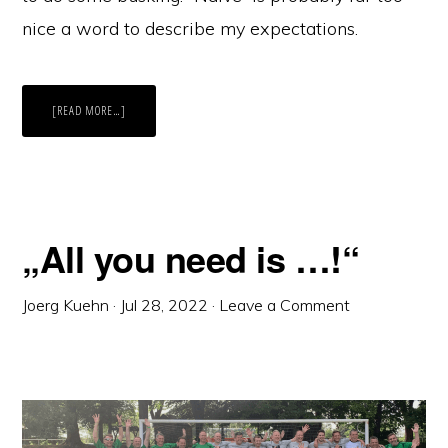
nice a word to describe my expectations.
ABOUT
[READ MORE…]
A
CHRISTMAS
TALE
OF
A
DREAM
COME
TRUE
„All you need is …!“
Joerg Kuehn
·
Jul 28, 2022
·
Leave a Comment