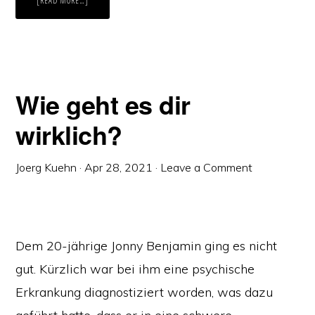
[READ MORE…]
MELDEN
SIE
SICH!
(…
AUCH
WENN
SIE
DENKEN,
DASS
SIE
Wie geht es dir
ES
SELBST
SCHAFFEN)
wirklich?
Joerg Kuehn
·
Apr 28, 2021
·
Leave a Comment
Dem 20-jährige Jonny Benjamin ging es nicht
gut. Kürzlich war bei ihm eine psychische
Erkrankung diagnostiziert worden, was dazu