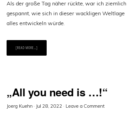
Als der große Tag näher rückte, war ich ziemlich
gespannt, wie sich in dieser wackligen Weltlage
alles entwickeln würde.
ABOUT
[READ MORE…]
„ALL
YOU
NEED
IS
…!“
„All you need is …!“
Joerg Kuehn
·
Jul 28, 2022
·
Leave a Comment