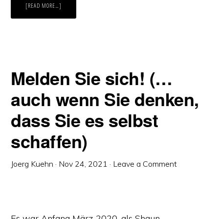
ABOUT
[READ MORE…]
„ALL
YOU
NEED
IS
…!“
Melden Sie sich! (…
auch wenn Sie denken,
dass Sie es selbst
schaffen)
Joerg Kuehn
·
Nov 24, 2021
·
Leave a Comment
Es war Anfang März 2020, als Shaun