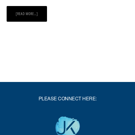
ABOUT
[READ MORE…]
TRAGEN
WIR
DIE
LAST
EINES
ANDEREN?
PLEASE CONNECT HERE: