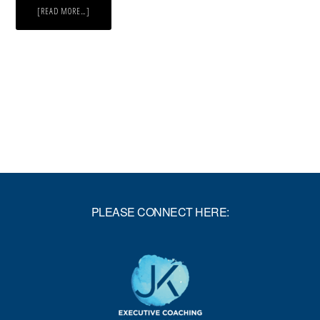
ABOUT
[READ MORE…]
KREATIVE
PROBLEMLÖSUNG
FÜR
EIN
BEFREITES
LEBEN
PLEASE CONNECT HERE: