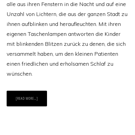
alle aus ihren Fenstern in die Nacht und auf eine
Unzahl von Lichtern, die aus der ganzen Stadt zu
ihnen aufblinken und heraufleuchten. Mit ihren
eigenen Taschenlampen antworten die Kinder
mit blinkenden Blitzen zurück zu denen, die sich
versammelt haben, um den kleinen Patienten
einen friedlichen und erholsamen Schlaf zu
wünschen.
ABOUT
[READ MORE…]
WEIHNACHTEN
–
ZEIT
AUCH
JEMAND
ANDEREN
EINMAL
EIN
LICHT
ZU