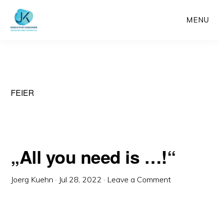
Skip
MENU
to
main
content
FEIER
„All you need is …!“
Joerg Kuehn
·
Jul 28, 2022
·
Leave a Comment