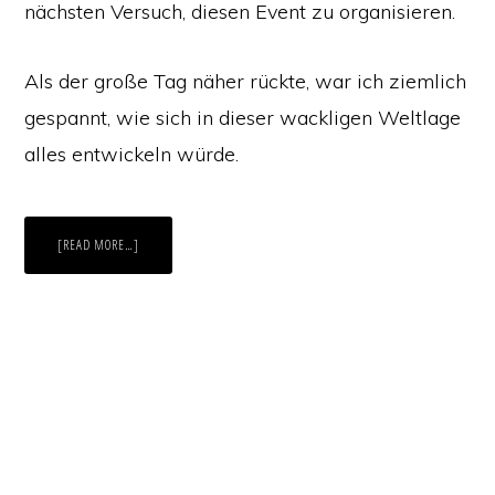
nächsten Versuch, diesen Event zu organisieren.
Als der große Tag näher rückte, war ich ziemlich
gespannt, wie sich in dieser wackligen Weltlage
alles entwickeln würde.
ABOUT
[READ MORE…]
„ALL
YOU
NEED
IS
…!“