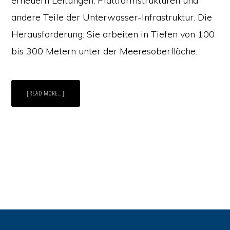
erneuern Leitungen, Plattformstrukturen und
andere Teile der Unterwasser-Infrastruktur. Die
Herausforderung: Sie arbeiten in Tiefen von 100
bis 300 Metern unter der Meeresoberfläche.
ABOUT
[READ MORE…]
EINE
LEKTION
AUS
DER
MEERESTIEFE
FÜR
DEN
JAHRESENDSPURT