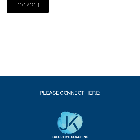
ABOUT
[READ MORE…]
KREATIVE
PROBLEMLÖSUNG
FÜR
EIN
BEFREITES
LEBEN
PLEASE CONNECT HERE: