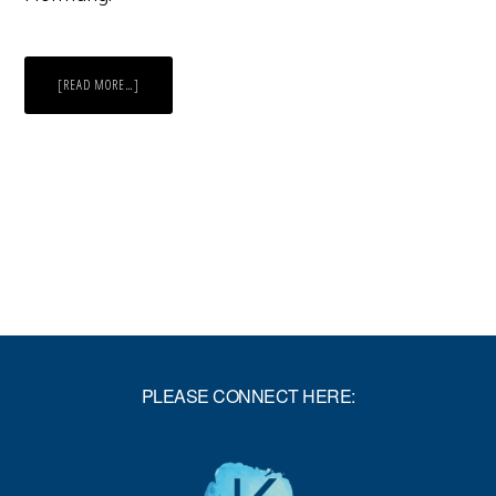
ABOUT
[READ MORE…]
DIE
ÜBERRASCHEND
MODERNEN
ERKENNTNISSE
AUS
EINER
ALTEN
TRADITION!
PLEASE CONNECT HERE: