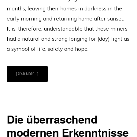
months, leaving their homes in darkness in the
early morning and returning home after sunset.
It is, therefore, understandable that these miners
had a natural and strong longing for (day) light as
a symbol of life, safety and hope.
ABOUT
[READ MORE…]
THE
SURPRISING
MODERN
INSIGHTS
OF
AN
OLD
TRADITION!
Die überraschend
modernen Erkenntnisse